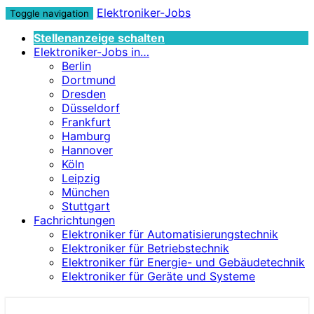
Elektroniker-Jobs
Toggle navigation
Stellenanzeige schalten
Elektroniker-Jobs in…
Berlin
Dortmund
Dresden
Düsseldorf
Frankfurt
Hamburg
Hannover
Köln
Leipzig
München
Stuttgart
Fachrichtungen
Elektroniker für Automatisierungstechnik
Elektroniker für Betriebstechnik
Elektroniker für Energie- und Gebäudetechnik
Elektroniker für Geräte und Systeme
Elektroniker-Jobs