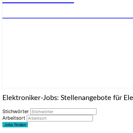
STELLENANGEBOTE FÜR ELEKTRONIKE
Elektroniker-
Elektroniker-Jobs: Stellenangebote für El
Jobs:
Stellenangebote
Stichwörter
für
Arbeitsort
Elektroniker:innen