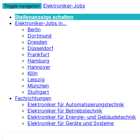
Elektroniker-Jobs
Toggle navigation
Stellenanzeige schalten
Elektroniker-Jobs in…
Berlin
Dortmund
Dresden
Düsseldorf
Frankfurt
Hamburg
Hannover
Köln
Leipzig
München
Stuttgart
Fachrichtungen
Elektroniker für Automatisierungstechnik
Elektroniker für Betriebstechnik
Elektroniker für Energie- und Gebäudetechnik
Elektroniker für Geräte und Systeme
Elektroniker-Jobs