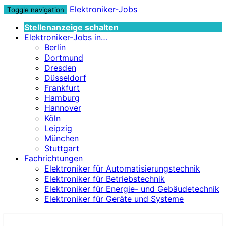
Elektroniker-Jobs
Toggle navigation
Stellenanzeige schalten
Elektroniker-Jobs in…
Berlin
Dortmund
Dresden
Düsseldorf
Frankfurt
Hamburg
Hannover
Köln
Leipzig
München
Stuttgart
Fachrichtungen
Elektroniker für Automatisierungstechnik
Elektroniker für Betriebstechnik
Elektroniker für Energie- und Gebäudetechnik
Elektroniker für Geräte und Systeme
Elektroniker-Jobs