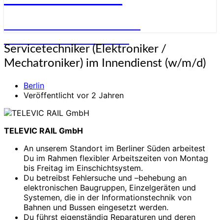
STELLENANGEBOTE FÜR
ELEKTRONIKER:INNEN
Servicetechniker
Servicetechniker (Elektroniker /
(Elektroniker
Mechatroniker) im Innendienst (w/m/d)
/
Mechatroniker)
Berlin
im
Veröffentlicht vor 2 Jahren
Innendienst
(w/m/d)
TELEVIC RAIL GmbH
An unserem Standort im Berliner Süden arbeitest
Du im Rahmen flexibler Arbeitszeiten von Montag
bis Freitag im Einschichtsystem.
Du betreibst Fehlersuche und –behebung an
elektronischen Baugruppen, Einzelgeräten und
Systemen, die in der Informationstechnik von
Bahnen und Bussen eingesetzt werden.
Du führst eigenständig Reparaturen und deren