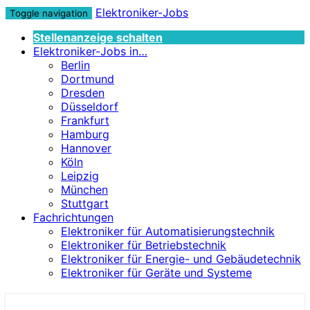
Elektroniker-Jobs
Toggle navigation
Stellenanzeige schalten
Elektroniker-Jobs in…
Berlin
Dortmund
Dresden
Düsseldorf
Frankfurt
Hamburg
Hannover
Köln
Leipzig
München
Stuttgart
Fachrichtungen
Elektroniker für Automatisierungstechnik
Elektroniker für Betriebstechnik
Elektroniker für Energie- und Gebäudetechnik
Elektroniker für Geräte und Systeme
Elektroniker-Jobs