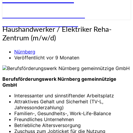
STELLENANGEBOTE FÜR
ELEKTRONIKER:INNEN
Haushandwerker
Haushandwerker / Elektriker Reha-
/
Zentrum (m/w/d)
Elektriker
Reha-
Nürnberg
Zentrum
Veröffentlicht vor 9 Monaten
(m/w/d)
Berufsförderungswerk Nürnberg gemeinnützige
GmbH
Interessanter und sinnstiftender Arbeitsplatz
Attraktives Gehalt und Sicherheit (TV-L,
Jahressonderzahlung)
Familien-, Gesundheits-, Work-Life-Balance
Freundliches Unternehmen
Betriebliche Altersversorgung
Zuschuss zum Jobticket für die Nutzung