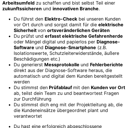
Arbeitsumfeld
zu schaffen und bist selbst Teil einer
zukunftssicheren
und
innovativen Branche
.
Du führst den
Elektro-Check
bei unseren Kunden
vor Ort durch und sorgst damit für die
elektrische
Sicherheit
von
ortsveränderlichen Geräten
Du prüfst und
erfasst elektrische Gefahrenherde
oder Mängel digital und papierlos per
Diagnose-
Software
und
Diagnose-Smartphone
(z.B.
Isolationswerte, Schutzleiterwiderstände, äußere
Beschädigungen etc.)
Du generierst
Messprotokolle
und
Fehlerberichte
direkt aus der Diagnose-Software heraus, die
automatisch und digital dem Kunden bereitgestellt
werden
Du stimmst den
Prüfablauf
mit den
Kunden vor Ort
ab, teilst dein Team zu und beantwortest Fragen
zur Durchführung
Du stimmst dich eng mit der Projektleitung ab, die
die Kundeneinsätze übergeordnet plant und
verantwortet
Du hast eine erfolgreich abgeschlossene