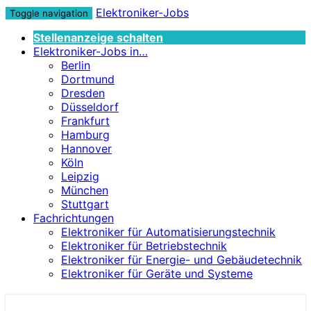
Elektroniker-Jobs
Toggle navigation
Stellenanzeige schalten
Elektroniker-Jobs in…
Berlin
Dortmund
Dresden
Düsseldorf
Frankfurt
Hamburg
Hannover
Köln
Leipzig
München
Stuttgart
Fachrichtungen
Elektroniker für Automatisierungstechnik
Elektroniker für Betriebstechnik
Elektroniker für Energie- und Gebäudetechnik
Elektroniker für Geräte und Systeme
Elektroniker-Jobs