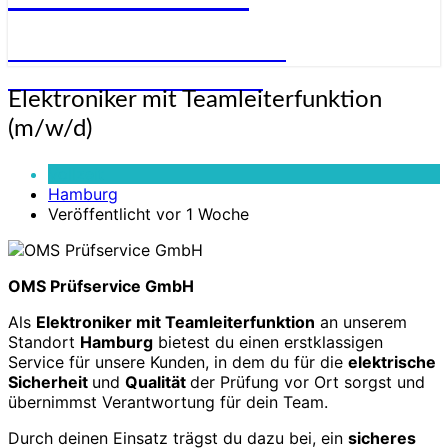
STELLENANGEBOTE FÜR
ELEKTRONIKER:INNEN
Elektroniker
Elektroniker mit Teamleiterfunktion
mit
(m/w/d)
Teamleiterfunktion
(m/w/d)
Vollzeit
Hamburg
Veröffentlicht vor 1 Woche
OMS Prüfservice GmbH
Als
Elektroniker mit Teamleiterfunktion
an unserem
Standort
Hamburg
bietest du einen erstklassigen
Service für unsere Kunden, in dem du für die
elektrische
Sicherheit
und
Qualität
der Prüfung vor Ort sorgst und
übernimmst Verantwortung für dein Team.
Durch deinen Einsatz trägst du dazu bei, ein
sicheres