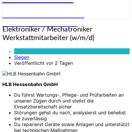
STELLENANGEBOTE FÜR
ELEKTRONIKER:INNEN
Elektroniker
Elektroniker / Mechatroniker
/
Werkstattmitarbeiter (w/m/d)
Mechatroniker
Werkstattmitarbeiter
Vollzeit
(w/m/d)
Siegen
Veröffentlicht vor 2 Tagen
HLB Hessenbahn GmbH
Du führst Wartungs-, Pflege- und Prüfarbeiten an
unseren Zügen durch und stellst die
Einsatzbereitschaft sicher
Störungen gehst du nach, analysierst und behebst
sie zuverlässig
Du reparierst Geräte sowie Anlagen und unterstützt
bei technischen Maßnahmen