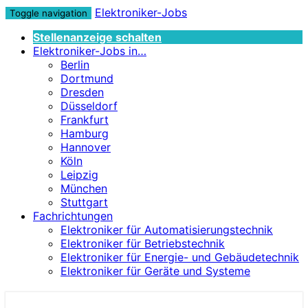
Elektroniker-Jobs
Toggle navigation
Stellenanzeige schalten
Elektroniker-Jobs in…
Berlin
Dortmund
Dresden
Düsseldorf
Frankfurt
Hamburg
Hannover
Köln
Leipzig
München
Stuttgart
Fachrichtungen
Elektroniker für Automatisierungstechnik
Elektroniker für Betriebstechnik
Elektroniker für Energie- und Gebäudetechnik
Elektroniker für Geräte und Systeme
Elektroniker-Jobs