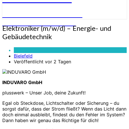
STELLENANGEBOTE FÜR
ELEKTRONIKER:INNEN
Elektroniker
Elektroniker (m/w/d) – Energie- und
(m/w/d)
Gebäudetechnik
–
Energie-
Vollzeit
und
Bielefeld
Gebäudetechnik
Veröffentlicht vor 2 Tagen
INDUVARO GmbH
plusswerk – Unser Job, deine Zukunft!
Egal ob Steckdose, Lichtschalter oder Sicherung – du
sorgst dafür, dass der Strom fließt? Wenn das Licht dann
doch einmal ausbleibt, findest du den Fehler im System?
Dann haben wir genau das Richtige für dich!