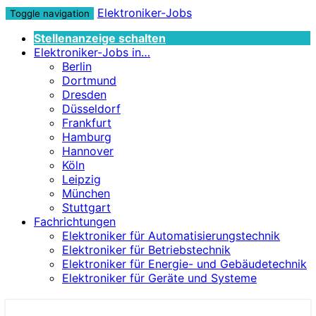
Elektroniker-Jobs
Toggle navigation
Stellenanzeige schalten
Elektroniker-Jobs in…
Berlin
Dortmund
Dresden
Düsseldorf
Frankfurt
Hamburg
Hannover
Köln
Leipzig
München
Stuttgart
Fachrichtungen
Elektroniker für Automatisierungstechnik
Elektroniker für Betriebstechnik
Elektroniker für Energie- und Gebäudetechnik
Elektroniker für Geräte und Systeme
Elektroniker-Jobs