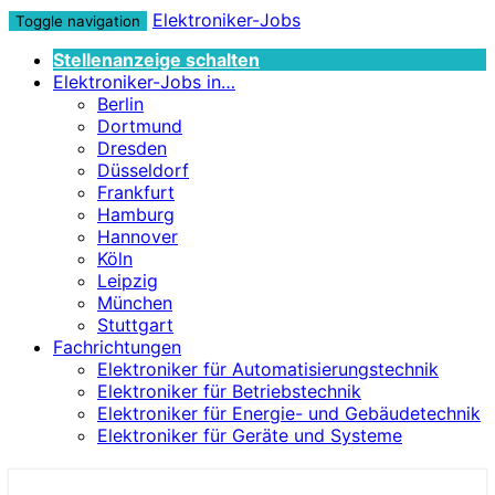
Elektroniker-Jobs
Toggle navigation
Stellenanzeige schalten
Elektroniker-Jobs in…
Berlin
Dortmund
Dresden
Düsseldorf
Frankfurt
Hamburg
Hannover
Köln
Leipzig
München
Stuttgart
Fachrichtungen
Elektroniker für Automatisierungstechnik
Elektroniker für Betriebstechnik
Elektroniker für Energie- und Gebäudetechnik
Elektroniker für Geräte und Systeme
Elektroniker-Jobs