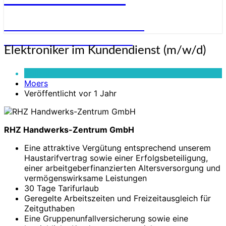
STELLENANGEBOTE FÜR
ELEKTRONIKER:INNEN
Elektroniker
Elektroniker im Kundendienst (m/w/d)
im
Kundendienst
Vollzeit
(m/w/d)
Moers
Veröffentlicht vor 1 Jahr
RHZ Handwerks-Zentrum GmbH
Eine attraktive Vergütung entsprechend unserem
Haustarifvertrag sowie einer Erfolgsbeteiligung,
einer arbeitgeberfinanzierten Altersversorgung und
vermögenswirksame Leistungen
30 Tage Tarifurlaub
Geregelte Arbeitszeiten und Freizeitausgleich für
Zeitguthaben
Eine Gruppenunfallversicherung sowie eine