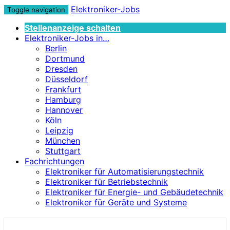
Elektroniker-Jobs
Toggle navigation
Stellenanzeige schalten
Elektroniker-Jobs in…
Berlin
Dortmund
Dresden
Düsseldorf
Frankfurt
Hamburg
Hannover
Köln
Leipzig
München
Stuttgart
Fachrichtungen
Elektroniker für Automatisierungstechnik
Elektroniker für Betriebstechnik
Elektroniker für Energie- und Gebäudetechnik
Elektroniker für Geräte und Systeme
Elektroniker-Jobs