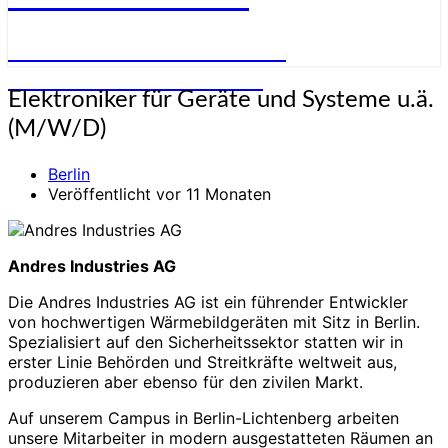
STELLENANGEBOTE FÜR
ELEKTRONIKER:INNEN
Elektroniker
Elektroniker für Geräte und Systeme u.ä.
für
(M/W/D)
Geräte
und
Berlin
Systeme
Veröffentlicht vor 11 Monaten
u.ä.
(M/W/D)
Andres Industries AG
Die Andres Industries AG ist ein führender Entwickler
von hochwertigen Wärmebildgeräten mit Sitz in Berlin.
Spezialisiert auf den Sicherheitssektor statten wir in
erster Linie Behörden und Streitkräfte weltweit aus,
produzieren aber ebenso für den zivilen Markt.
Auf unserem Campus in Berlin-Lichtenberg arbeiten
unsere Mitarbeiter in modern ausgestatteten Räumen an