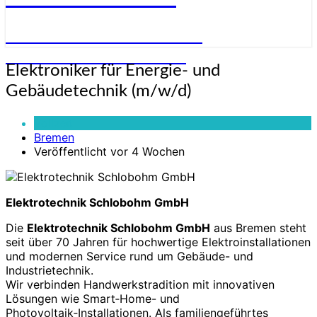
STELLENANGEBOTE FÜR
ELEKTRONIKER:INNEN
Elektroniker
Elektroniker für Energie- und
für
Gebäudetechnik (m/w/d)
Energie-
und
Vollzeit
Gebäudetechnik
Bremen
(m/w/d)
Veröffentlicht vor 4 Wochen
Elektrotechnik Schlobohm GmbH
Die
Elektrotechnik Schlobohm GmbH
aus Bremen steht
seit über 70 Jahren für hochwertige Elektroinstallationen
und modernen Service rund um Gebäude- und
Industrietechnik.
Wir verbinden Handwerkstradition mit innovativen
Lösungen wie Smart‑Home- und
Photovoltaik‑Installationen. Als familiengeführtes