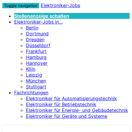
Elektroniker-Jobs
Toggle navigation
Stellenanzeige schalten
Elektroniker-Jobs in…
Berlin
Dortmund
Dresden
Düsseldorf
Frankfurt
Hamburg
Hannover
Köln
Leipzig
München
Stuttgart
Fachrichtungen
Elektroniker für Automatisierungstechnik
Elektroniker für Betriebstechnik
Elektroniker für Energie- und Gebäudetechnik
Elektroniker für Geräte und Systeme
Elektroniker-Jobs