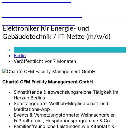
STELLENANGEBOTE FÜR
ELEKTRONIKER:INNEN
Elektroniker
Elektroniker für Energie- und
für
Gebäudetechnik / IT-Netze (m/w/d)
Energie-
und
Vollzeit
Gebäudetechnik
Berlin
/
Veröffentlicht vor 7 Monaten
IT-
Netze
(m/w/d)
Charité CFM Facility Management GmbH
Sinnstiftende & abwechslungsreiche Tätigkeit im
Herzen Berlins
Sportangebote: Wellhub-Mitgliedschaft und
Meditations-App
Events & Vernetzungsformate: Weihnachtsfeier,
Fußballturnier, Hospitationsprogramme & Co
Familienfreundliche Leistungen wie Kitaplatz &