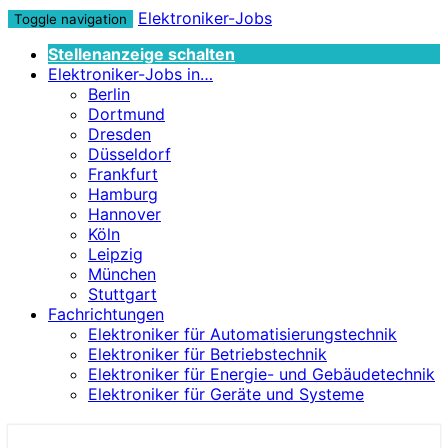
Elektroniker-Jobs
Toggle navigation
Stellenanzeige schalten
Elektroniker-Jobs in…
Berlin
Dortmund
Dresden
Düsseldorf
Frankfurt
Hamburg
Hannover
Köln
Leipzig
München
Stuttgart
Fachrichtungen
Elektroniker für Automatisierungstechnik
Elektroniker für Betriebstechnik
Elektroniker für Energie- und Gebäudetechnik
Elektroniker für Geräte und Systeme
Elektroniker-Jobs