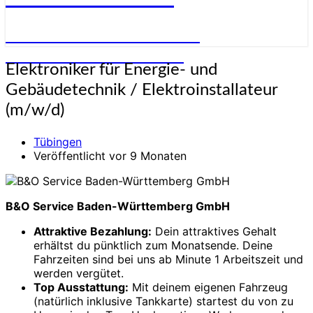
STELLENANGEBOTE FÜR
ELEKTRONIKER:INNEN
Elektroniker
Elektroniker für Energie- und
für
Gebäudetechnik / Elektroinstallateur
Energie-
und
(m/w/d)
Gebäudetechnik
/
Tübingen
Elektroinstallateur
Veröffentlicht vor 9 Monaten
(m/w/d)
B&O Service Baden-Württemberg GmbH
Attraktive Bezahlung:
Dein attraktives Gehalt
erhältst du pünktlich zum Monatsende. Deine
Fahrzeiten sind bei uns ab Minute 1 Arbeitszeit und
werden vergütet.
Top Ausstattung:
Mit deinem eigenen Fahrzeug
(natürlich inklusive Tankkarte) startest du von zu