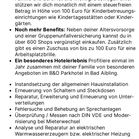
stützen wir dich monat­lich mit einem steuer­freien
Betrag in Höhe von 100 Euro für Kinder­betreuungs­
ein­rich­tungen wie Kinder­tages­stätten oder Kinder­
gärten.
Noch mehr Benefits:
Neben deiner Altersvorsorge
und einer Gruppenunfallversicherung kannst du in
über 600 Shops vergünstigt einkaufen. Zusätzlich
gibt es einen Zuschuss von bis zu 100 Euro für eine
Arbeitsplatzbrille.
Ein besonderes Hotelerlebnis
Profitiere einmal im
Jahr zusammen mit deiner Familie von besonderen
Angeboten im B&O Parkhotel in Bad Aibling.
Instandsetzung der all­gemeinen Haus­installation
Erneuerung von Schaltern und Steck­dosen
Reparatur, Erweiterung und Erneuerung von Unter­
verteilungen
Fehlersuche und Behebung an Sprechanlagen
Überprüfung / Messen nach DIN VDE und Moder­
nisierung bei Mieter­wechsel
Analyse und Reparatur an elektrischen
Warmwasser­erzeugern bzw. elektrischer Heizung