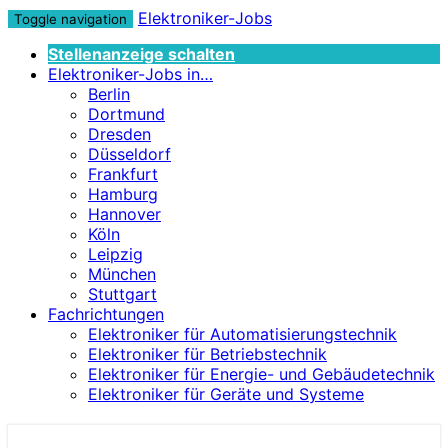
Elektroniker-Jobs
Toggle navigation
Stellenanzeige schalten
Elektroniker-Jobs in…
Berlin
Dortmund
Dresden
Düsseldorf
Frankfurt
Hamburg
Hannover
Köln
Leipzig
München
Stuttgart
Fachrichtungen
Elektroniker für Automatisierungstechnik
Elektroniker für Betriebstechnik
Elektroniker für Energie- und Gebäudetechnik
Elektroniker für Geräte und Systeme
Elektroniker-Jobs