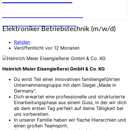
STELLENANGEBOTE FÜR
ELEKTRONIKER:INNEN
Elektroniker
Elektroniker Betriebstechnik (m/w/d)
Betriebstechnik
(m/w/d)
Rahden
Veröffentlicht vor 12 Monaten
Heinrich Meier Eisengießerei GmbH & Co. KG
Du wirst Teil einer innovativen familiengeführten
Unternehmensgruppe mit dem Siegel „Made in
Germany“.
Dich erwartet eine professionelle und strukturierte
Einarbeitungsphase aus einem Guss, in der wir dich
ab dem ersten Tag perfekt auf deine Tätigkeit bei
uns vorbereiten.
In unserer Familie haben wir flache Hierarchien und
einen großen Teamspirit.