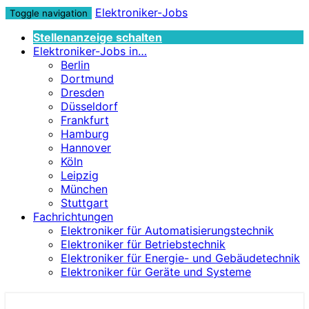
Elektroniker-Jobs
Toggle navigation
Stellenanzeige schalten
Elektroniker-Jobs in…
Berlin
Dortmund
Dresden
Düsseldorf
Frankfurt
Hamburg
Hannover
Köln
Leipzig
München
Stuttgart
Fachrichtungen
Elektroniker für Automatisierungstechnik
Elektroniker für Betriebstechnik
Elektroniker für Energie- und Gebäudetechnik
Elektroniker für Geräte und Systeme
Elektroniker-Jobs