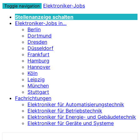
Elektroniker-Jobs
Toggle navigation
Stellenanzeige schalten
Elektroniker-Jobs in…
Berlin
Dortmund
Dresden
Düsseldorf
Frankfurt
Hamburg
Hannover
Köln
Leipzig
München
Stuttgart
Fachrichtungen
Elektroniker für Automatisierungstechnik
Elektroniker für Betriebstechnik
Elektroniker für Energie- und Gebäudetechnik
Elektroniker für Geräte und Systeme
Elektroniker-Jobs