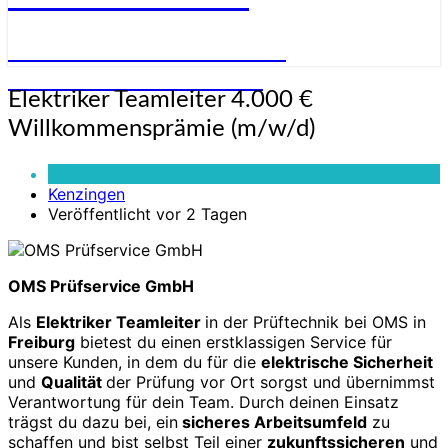
STELLENANGEBOTE FÜR
ELEKTRONIKER:INNEN
Elektriker
Elektriker Teamleiter 4.000 €
Teamleiter
Willkommensprämie (m/w/d)
4.000
€
Vollzeit
Willkommensprämie
Kenzingen
(m/w/d)
Veröffentlicht vor 2 Tagen
OMS Prüfservice GmbH
Als
Elektriker Teamleiter
in der Prüftechnik bei OMS in
Freiburg
bietest du einen erstklassigen Service für
unsere Kunden, in dem du für die
elektrische Sicherheit
und
Qualität
der Prüfung vor Ort sorgst und übernimmst
Verantwortung für dein Team. Durch deinen Einsatz
trägst du dazu bei, ein
sicheres Arbeitsumfeld
zu
schaffen und bist selbst Teil einer
zukunftssicheren
und