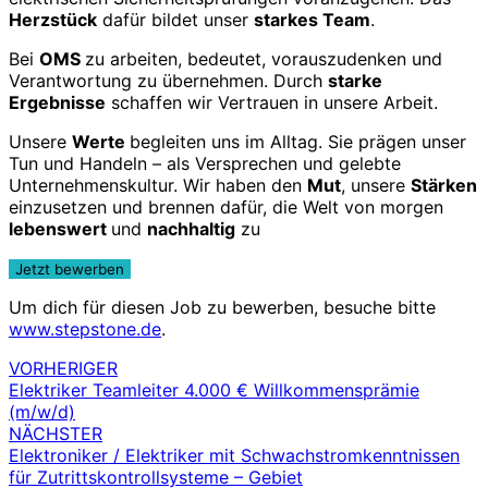
Herzstück
dafür bildet unser
starkes Team
.
Bei
OMS
zu arbeiten, bedeutet, vorauszudenken und
Verantwortung zu übernehmen. Durch
starke
Ergebnisse
schaffen wir Vertrauen in unsere Arbeit.
Unsere
Werte
begleiten uns im Alltag. Sie prägen unser
Tun und Handeln – als Versprechen und gelebte
Unternehmenskultur. Wir haben den
Mut
, unsere
Stärken
einzusetzen und brennen dafür, die Welt von morgen
lebenswert
und
nachhaltig
zu
Um dich für diesen Job zu bewerben, besuche bitte
www.stepstone.de
.
VORHERIGER
Beitragsnavigation
Elektriker Teamleiter 4.000 € Willkommensprämie
(m/w/d)
NÄCHSTER
Elektroniker / Elektriker mit Schwachstromkenntnissen
für Zutrittskontrollsysteme – Gebiet