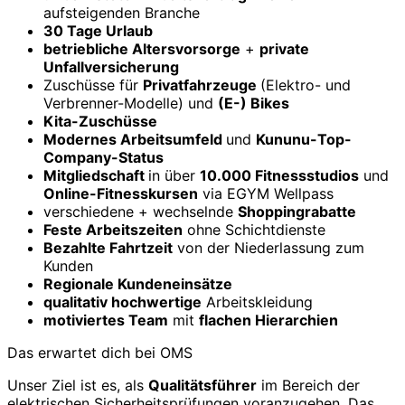
aufsteigenden Branche
30 Tage Urlaub
betriebliche Altersvorsorge
+
private
Unfallversicherung
Zuschüsse für
Privatfahrzeuge
(Elektro- und
Verbrenner-Modelle) und
(E-) Bikes
Kita-Zuschüsse
Modernes Arbeitsumfeld
und
Kununu-Top-
Company-Status
Mitgliedschaft
in über
10.000 Fitnessstudios
und
Online-Fitnesskursen
via EGYM Wellpass
verschiedene + wechselnde
Shoppingrabatte
Feste Arbeitszeiten
ohne Schichtdienste
Bezahlte Fahrtzeit
von der Niederlassung zum
Kunden
Regionale Kundeneinsätze
qualitativ hochwertige
Arbeitskleidung
motiviertes Team
mit
flachen Hierarchien
Das erwartet dich bei OMS
Unser Ziel ist es, als
Qualitätsführer
im Bereich der
elektrischen Sicherheitsprüfungen voranzugehen. Das