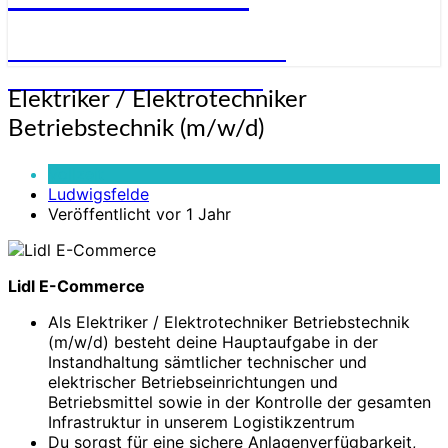
STELLENANGEBOTE FÜR
ELEKTRONIKER:INNEN
Elektriker
Elektriker / Elektrotechniker
/
Betriebstechnik (m/w/d)
Elektrotechniker
Betriebstechnik
Vollzeit
(m/w/d)
Ludwigsfelde
Veröffentlicht vor 1 Jahr
Lidl E-Commerce
Als Elektriker / Elektrotechniker Betriebstechnik
(m/w/d) besteht deine Hauptaufgabe in der
Instandhaltung sämtlicher technischer und
elektrischer Betriebseinrichtungen und
Betriebsmittel sowie in der Kontrolle der gesamten
Infrastruktur in unserem Logistikzentrum
Du sorgst für eine sichere Anlagenverfügbarkeit,