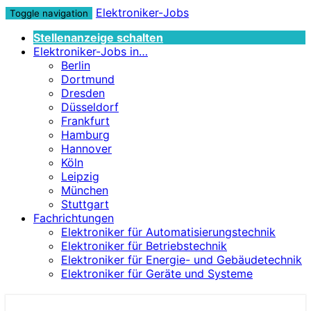
Elektroniker-Jobs
Toggle navigation
Stellenanzeige schalten
Elektroniker-Jobs in…
Berlin
Dortmund
Dresden
Düsseldorf
Frankfurt
Hamburg
Hannover
Köln
Leipzig
München
Stuttgart
Fachrichtungen
Elektroniker für Automatisierungstechnik
Elektroniker für Betriebstechnik
Elektroniker für Energie- und Gebäudetechnik
Elektroniker für Geräte und Systeme
Elektroniker-Jobs