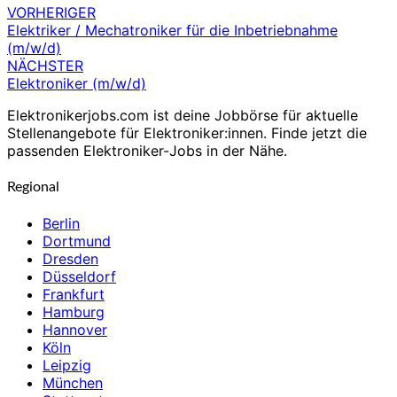
VORHERIGER
Beitragsnavigation
Elektriker / Mechatroniker für die Inbetriebnahme
(m/w/d)
NÄCHSTER
Elektroniker (m/w/d)
Elektronikerjobs.com ist deine Jobbörse für aktuelle
Stellenangebote für Elektroniker:innen. Finde jetzt die
passenden Elektroniker-Jobs in der Nähe.
Regional
Berlin
Dortmund
Dresden
Düsseldorf
Frankfurt
Hamburg
Hannover
Köln
Leipzig
München