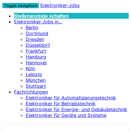
Elektroniker-Jobs
Toggle navigation
Stellenanzeige schalten
Elektroniker-Jobs in…
Berlin
Dortmund
Dresden
Düsseldorf
Frankfurt
Hamburg
Hannover
Köln
Leipzig
München
Stuttgart
Fachrichtungen
Elektroniker für Automatisierungstechnik
Elektroniker für Betriebstechnik
Elektroniker für Energie- und Gebäudetechnik
Elektroniker für Geräte und Systeme
Elektroniker-Jobs