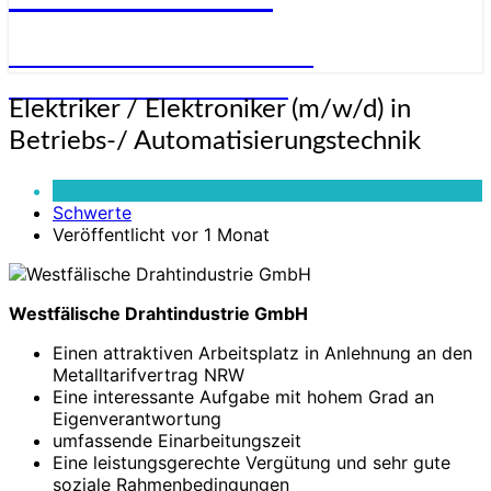
STELLENANGEBOTE FÜR
ELEKTRONIKER:INNEN
Elektriker
Elektriker / Elektroniker (m/w/d) in
/
Betriebs-/ Automatisierungstechnik
Elektroniker
(m/w/d)
Vollzeit
in
Schwerte
Betriebs-/
Veröffentlicht vor 1 Monat
Automatisierungstechnik
Westfälische Drahtindustrie GmbH
Einen attraktiven Arbeitsplatz in Anlehnung an den
Metalltarifvertrag NRW
Eine interessante Aufgabe mit hohem Grad an
Eigenverantwortung
umfassende Einarbeitungszeit
Eine leistungsgerechte Vergütung und sehr gute
soziale Rahmenbedingungen