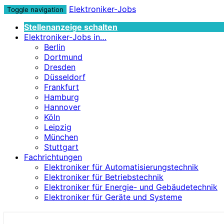
Elektroniker-Jobs
Toggle navigation
Stellenanzeige schalten
Elektroniker-Jobs in…
Berlin
Dortmund
Dresden
Düsseldorf
Frankfurt
Hamburg
Hannover
Köln
Leipzig
München
Stuttgart
Fachrichtungen
Elektroniker für Automatisierungstechnik
Elektroniker für Betriebstechnik
Elektroniker für Energie- und Gebäudetechnik
Elektroniker für Geräte und Systeme
Elektroniker-Jobs