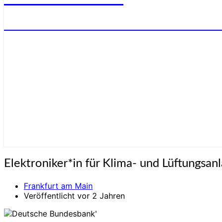
STELLENANGEBOTE FÜR ELEKTRONIKE
Elektroniker*in
Elektroniker*in für Klima- und Lüftungsan
für
Klima-
Frankfurt am Main
und
Veröffentlicht vor 2 Jahren
Lüftungsanlagen
(m/w/d)