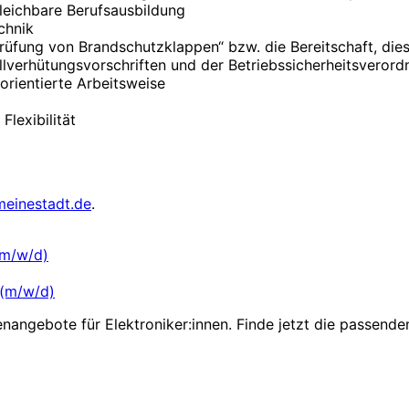
gleichbare Berufsausbildung
chnik
üfung von Brandschutzklappen“ bzw. die Bereitschaft, die
llverhütungsvorschriften und der Betriebssicherheitsveror
rientierte Arbeitsweise
lexibilität
meinestadt.de
.
(m/w/d)
 (m/w/d)
enangebote für Elektroniker:innen. Finde jetzt die passende